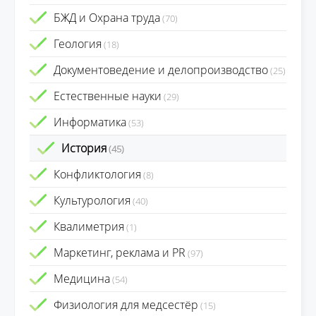
БЖД и Охрана труда
(70)
Геология
(18)
Документоведение и делопроизводство
(25)
Естественные науки
(29)
Информатика
(53)
История
(45)
Конфликтология
(8)
Культурология
(40)
Квалиметрия
(1)
Маркетинг, реклама и PR
(97)
Медицина
(54)
Физиология для медсестёр
(15)