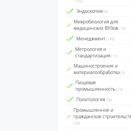
(15)
Эндоскопия
(9)
Микробиология для
медицинских ВУЗов
(10)
Менеджмент
(145)
Метрология и
стандартизация
(11)
Машиностроение и
материалообработка
(3)
Пищевая
промышленность
(23)
Политология
(76)
Промышленное и
гражданское строительст
(19)