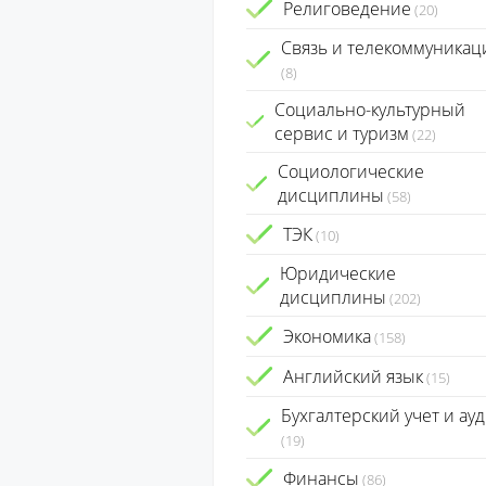
Религоведение
(20)
Связь и телекоммуникац
(8)
Социально-культурный
сервис и туризм
(22)
Социологические
дисциплины
(58)
ТЭК
(10)
Юридические
дисциплины
(202)
Экономика
(158)
Английский язык
(15)
Бухгалтерский учет и ауд
(19)
Финансы
(86)