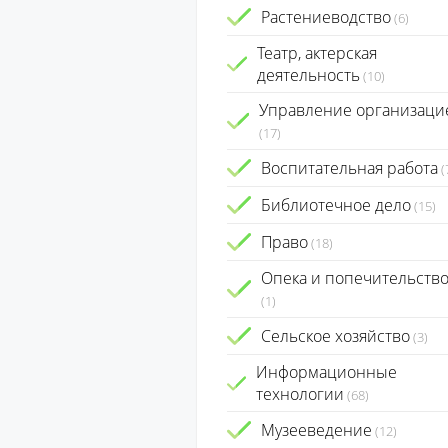
Растениеводство
(6)
Театр, актерская
деятельность
(10)
Управление организаци
(17)
Воспитательная работа
(
Библиотечное дело
(15)
Право
(18)
Опека и попечительств
(1)
Сельское хозяйство
(3)
Информационные
технологии
(68)
Музееведение
(12)