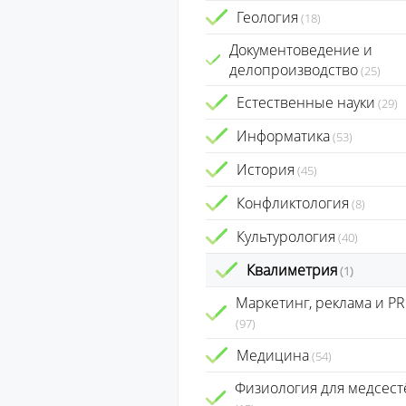
Геология
(18)
Документоведение и
делопроизводство
(25)
Естественные науки
(29)
Информатика
(53)
История
(45)
Конфликтология
(8)
Культурология
(40)
Квалиметрия
(1)
Маркетинг, реклама и PR
(97)
Медицина
(54)
Физиология для медсест