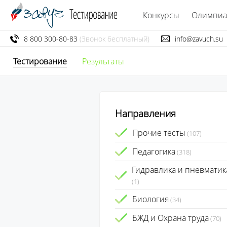
Конкурсы
Олимпи
8 800 300-80-83
(Звонок бесплатный)
info@zavuch.su
Тестирование
Результаты
Направления
Прочие тесты
(107)
Педагогика
(318)
Гидравлика и пневматик
(1)
Биология
(34)
БЖД и Охрана труда
(70)