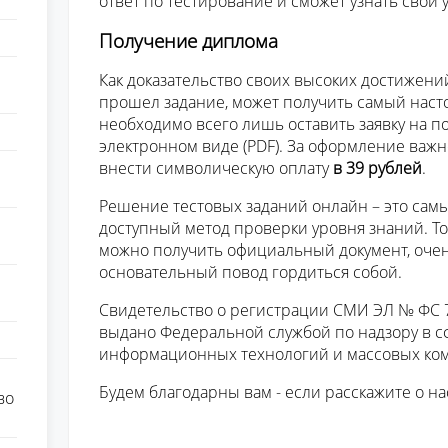
ответ по тестирование и сможет узнать свой
Получение диплома
Как доказательство своих высоких достижени
прошел задание, может получить самый наст
необходимо всего лишь оставить заявку на п
электронном виде (PDF). За оформление важ
внести символическую оплату
в 39 рублей
.
Решение тестовых заданий онлайн – это сам
доступный метод проверки уровня знаний. Тот
можно получить официальный документ, очень
основательный повод гордиться собой.
Свидетельство о регистрации СМИ ЭЛ № ФС 77
выдано Федеральной службой по надзору в сф
информационных технологий и массовых ко
Будем благодарны вам - если расскажите о на
во