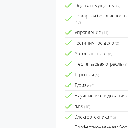
Оценка имущества
(2)
Пожарная безопасность
(17)
Управление
(11)
Гостиничное дело
(2)
Автотранспорт
(8)
Нефтегазовая отрасль
(8)
Торговля
(5)
Туризм
(9)
Научные исследования
(
ЖКХ
(10)
Электротехника
(15)
Профессиональная убор