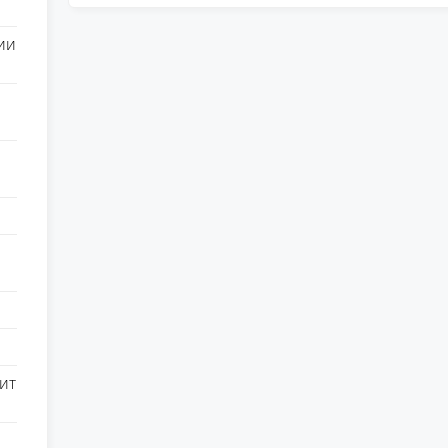
ии
ит