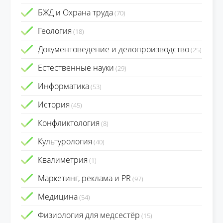
БЖД и Охрана труда
(70)
Геология
(18)
Документоведение и делопроизводство
(25)
Естественные науки
(29)
Информатика
(53)
История
(45)
Конфликтология
(8)
Культурология
(40)
Квалиметрия
(1)
Маркетинг, реклама и PR
(97)
Медицина
(54)
Физиология для медсестёр
(15)