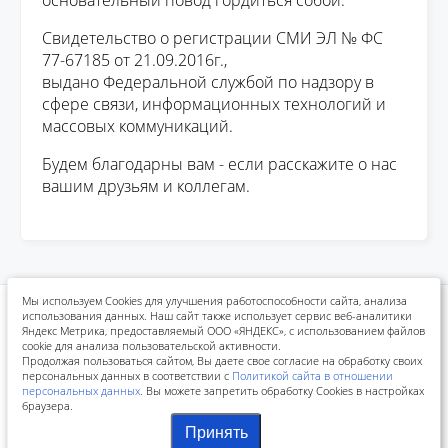
основательный повод гордиться собой.
Свидетельство о регистрации СМИ ЭЛ № ФС
77-67185 от 21.09.2016г.,
выдано Федеральной службой по надзору в
сфере связи, информационных технологий и
массовых коммуникаций.
Будем благодарны вам - если расскажите о нас
вашим друзьям и коллегам.
Мы используем Cookies для улучшения работоспособности сайта, анализа
использования данных. Наш сайт также использует сервис веб-аналитики
Политика конфиденциальности
Положения конкурсов
Яндекс Метрика, предоставляемый ООО «ЯНДЕКС», с использованием файлов
Реквизиты для оплаты
cookie для анализа пользовательской активности.
Продолжая пользоваться сайтом, Вы даете свое согласие на обработку своих
персональных данных в соответствии с
Политикой сайта в отношении
персональных данных
. Вы можете запретить обработку Cookies в настройках
браузера.
©
2016–2026 г.
Образовательный портал Завуч (6+)
Принять