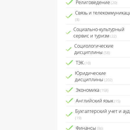
Религоведение
(20)
Связь и телекоммуникац
(8)
Социально-культурный
сервис и туризм
(22)
Социологические
дисциплины
(58)
ТЭК
(10)
Юридические
дисциплины
(202)
Экономика
(158)
Английский язык
(15)
Бухгалтерский учет и ауд
(19)
Финансы
(86)