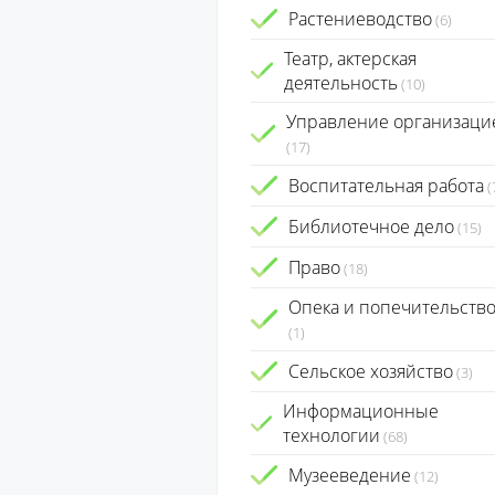
Растениеводство
(6)
Театр, актерская
деятельность
(10)
Управление организаци
(17)
Воспитательная работа
(
Библиотечное дело
(15)
Право
(18)
Опека и попечительств
(1)
Сельское хозяйство
(3)
Информационные
технологии
(68)
Музееведение
(12)