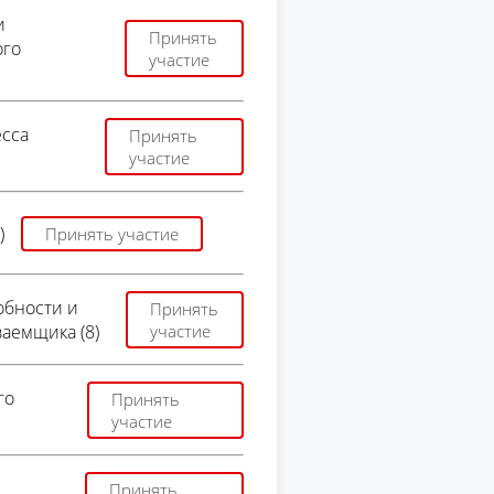
и
Принять
ого
участие
есса
Принять
участие
)
Принять участие
обности и
Принять
аемщика (8)
участие
го
Принять
участие
Принять