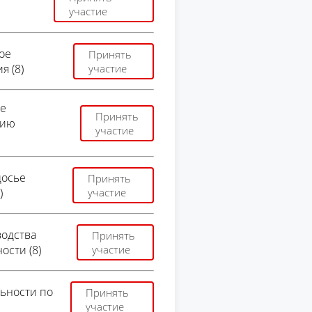
участие
ое
Принять
я (8)
участие
ое
Принять
нию
участие
досье
Принять
)
участие
водства
Принять
ости (8)
участие
льности по
Принять
участие