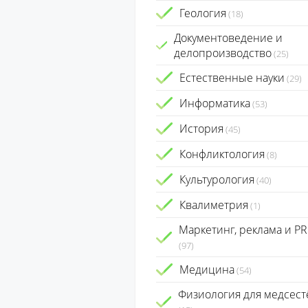
Геология
(18)
Документоведение и
делопроизводство
(25)
Естественные науки
(29)
Информатика
(53)
История
(45)
Конфликтология
(8)
Культурология
(40)
Квалиметрия
(1)
Маркетинг, реклама и PR
(97)
Медицина
(54)
Физиология для медсест