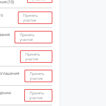
ния (10)
го
Принять
участие
вания
Принять
участие
Принять
участие
соглашения
Принять
участие
едению
Принять
участие