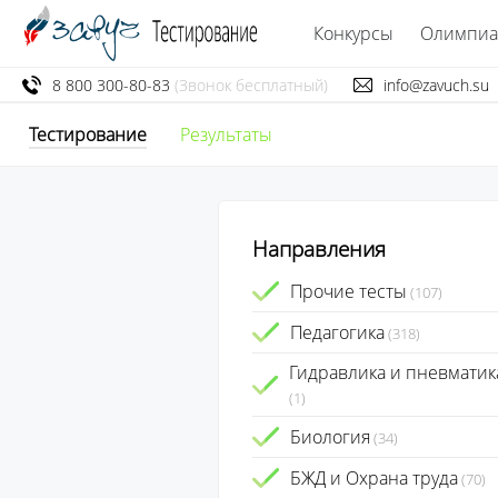
Конкурсы
Олимпи
8 800 300-80-83
(Звонок бесплатный)
info@zavuch.su
Тестирование
Результаты
Направления
Прочие тесты
(107)
Педагогика
(318)
Гидравлика и пневматик
(1)
Биология
(34)
БЖД и Охрана труда
(70)