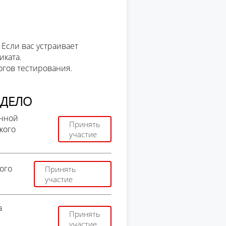
 Если вас устраивает
иката.
огов тестирования.
 ДЕЛО
онной
Принять
кого
участие
ого
Принять
участие
а
Принять
участие