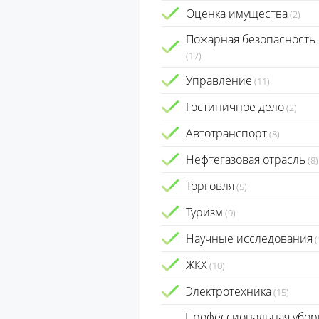
Оценка имущества
(2)
Пожарная безопасность
(17)
Управление
(11)
Гостиничное дело
(2)
Автотранспорт
(8)
Нефтегазовая отрасль
(8)
Торговля
(5)
Туризм
(9)
Научные исследования
(
ЖКХ
(10)
Электротехника
(15)
Профессиональная убор