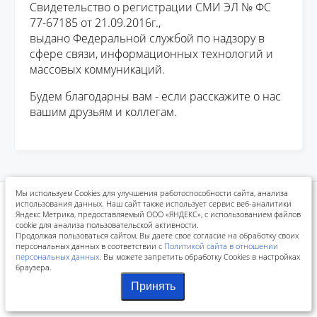
Свидетельство о регистрации СМИ ЭЛ № ФС
77-67185 от 21.09.2016г.,
выдано Федеральной службой по надзору в
сфере связи, информационных технологий и
массовых коммуникаций.
Будем благодарны вам - если расскажите о нас
вашим друзьям и коллегам.
Мы используем Cookies для улучшения работоспособности сайта, анализа
использования данных. Наш сайт также использует сервис веб-аналитики
Политика конфиденциальности
Положения конкурсов
Яндекс Метрика, предоставляемый ООО «ЯНДЕКС», с использованием файлов
Реквизиты для оплаты
cookie для анализа пользовательской активности.
Продолжая пользоваться сайтом, Вы даете свое согласие на обработку своих
персональных данных в соответствии с
Политикой сайта в отношении
персональных данных
. Вы можете запретить обработку Cookies в настройках
браузера.
©
2016–2026 г.
Образовательный портал Завуч (6+)
Принять
ИП Сергоманов Дмитрий Николаевич