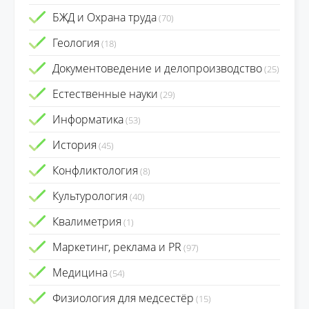
БЖД и Охрана труда
(70)
Геология
(18)
Документоведение и делопроизводство
(25)
Естественные науки
(29)
Информатика
(53)
История
(45)
Конфликтология
(8)
Культурология
(40)
Квалиметрия
(1)
Маркетинг, реклама и PR
(97)
Медицина
(54)
Физиология для медсестёр
(15)