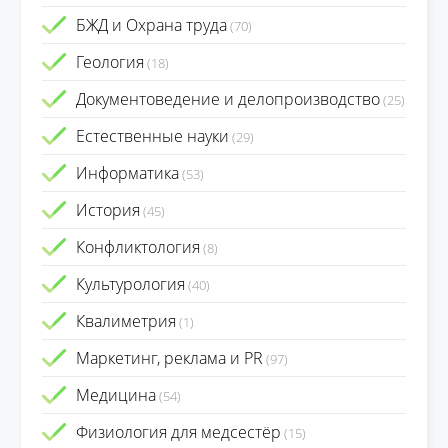
БЖД и Охрана труда
(70)
Геология
(18)
Документоведение и делопроизводство
(25)
Естественные науки
(29)
Информатика
(53)
История
(45)
Конфликтология
(8)
Культурология
(40)
Квалиметрия
(1)
Маркетинг, реклама и PR
(97)
Медицина
(54)
Физиология для медсестёр
(15)