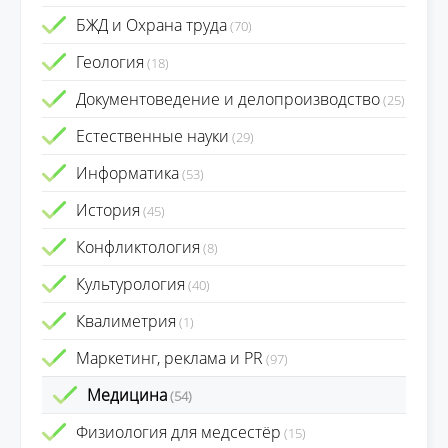
БЖД и Охрана труда
(70)
Геология
(18)
Документоведение и делопроизводство
(25)
Естественные науки
(29)
Информатика
(53)
История
(45)
Конфликтология
(8)
Культурология
(40)
Квалиметрия
(1)
Маркетинг, реклама и PR
(97)
Медицина
(54)
Физиология для медсестёр
(15)