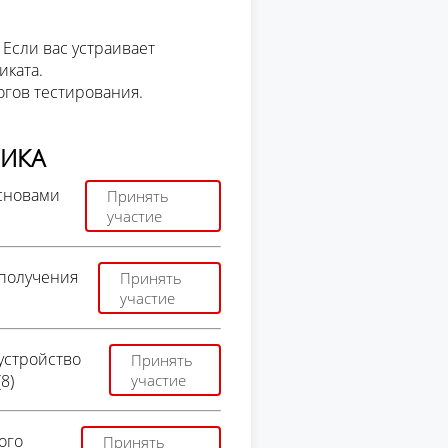
 Если вас устраивает
иката.
огов тестирования.
НИКА
основами
Принять
участие
 получения
Принять
участие
устройство
Принять
8)
участие
ого
Принять