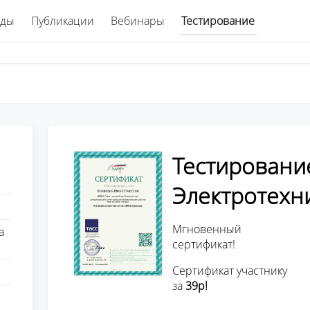
ады
Публикации
Вебинары
Тестирование
Тестировани
Электротехни
Мгновенный
а
сертификат!
Сертификат участнику
за
39р!