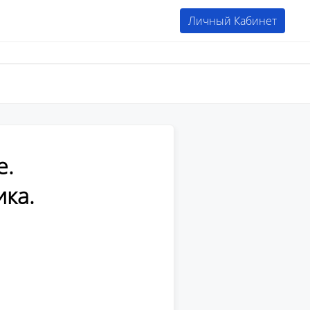
Личный Кабинет
е.
ка.