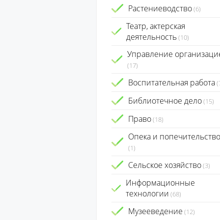
Растениеводство
(6)
Театр, актерская
деятельность
(10)
Управление организаци
(17)
Воспитательная работа
(
Библиотечное дело
(15)
Право
(18)
Опека и попечительств
(1)
Сельское хозяйство
(3)
Информационные
технологии
(68)
Музееведение
(12)