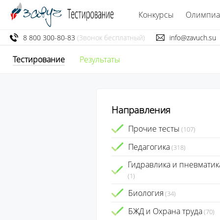
Конкурсы
Олимпи
8 800 300-80-83
(Звонок бесплатный)
info@zavuch.su
Тестирование
Результаты
Направления
Прочие тесты
(107)
Педагогика
(318)
Гидравлика и пневматик
(1)
Биология
(34)
БЖД и Охрана труда
(70)