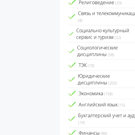
Религоведение
(20)
Связь и телекоммуникац
(8)
Социально-культурный
сервис и туризм
(22)
Социологические
дисциплины
(58)
ТЭК
(10)
Юридические
дисциплины
(202)
Экономика
(158)
Английский язык
(15)
Бухгалтерский учет и ауд
(19)
Финансы
(86)