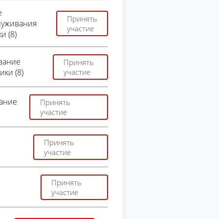
е
Принять
луживания
участие
и (8)
ивание
Принять
ки (8)
участие
вание
Принять
участие
Принять
участие
Принять
участие