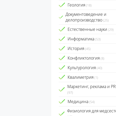
Геология
(18)
Документоведение и
делопроизводство
(25)
Естественные науки
(29)
Информатика
(53)
История
(45)
Конфликтология
(8)
Культурология
(40)
Квалиметрия
(1)
Маркетинг, реклама и PR
(97)
Медицина
(54)
Физиология для медсест