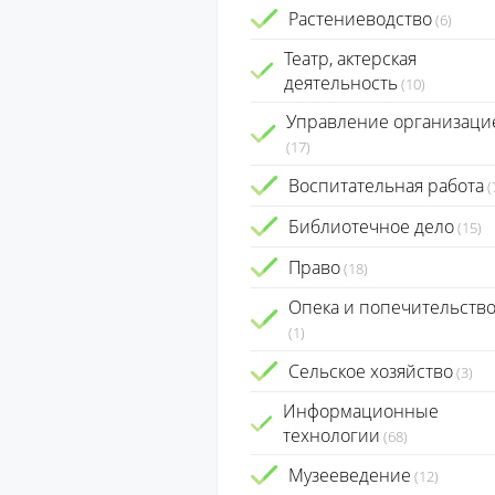
Растениеводство
(6)
Театр, актерская
деятельность
(10)
Управление организаци
(17)
Воспитательная работа
(
Библиотечное дело
(15)
Право
(18)
Опека и попечительств
(1)
Сельское хозяйство
(3)
Информационные
технологии
(68)
Музееведение
(12)