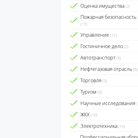
Оценка имущества
(2)
Пожарная безопасность
(17)
Управление
(11)
Гостиничное дело
(2)
Автотранспорт
(8)
Нефтегазовая отрасль
(8)
Торговля
(5)
Туризм
(9)
Научные исследования
(
ЖКХ
(10)
Электротехника
(15)
Профессиональная убор