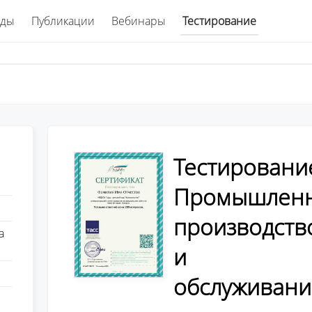
ады
Публикации
Вебинары
Тестирование
Тестировани
Промышлен
производств
а
и
обслуживани