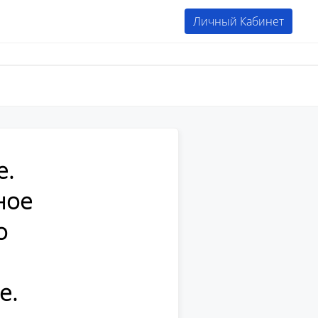
Личный Кабинет
е.
ное
о
е.