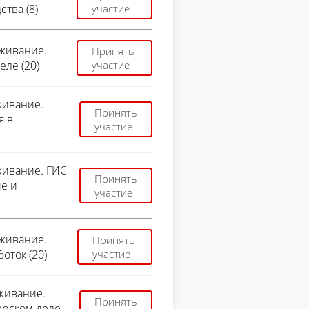
тва (8)
участие
живание.
Принять
ле (20)
участие
живание.
Принять
я в
участие
ивание. ГИС
Принять
е и
участие
живание.
Принять
оток (20)
участие
живание.
Принять
ерском деле