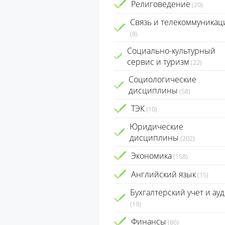
Религоведение
(20)
Связь и телекоммуникац
(8)
Социально-культурный
сервис и туризм
(22)
Социологические
дисциплины
(58)
ТЭК
(10)
Юридические
дисциплины
(202)
Экономика
(158)
Английский язык
(15)
Бухгалтерский учет и ауд
(19)
Финансы
(86)