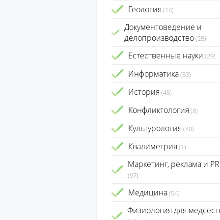
Геология
(18)
Документоведение и
делопроизводство
(25)
Естественные науки
(29)
Информатика
(53)
История
(45)
Конфликтология
(8)
Культурология
(40)
Квалиметрия
(1)
Маркетинг, реклама и PR
(97)
Медицина
(54)
Физиология для медсест