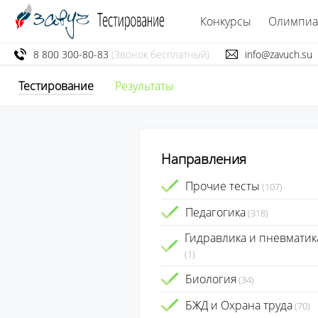
Конкурсы
Олимпи
8 800 300-80-83
(Звонок бесплатный)
info@zavuch.su
Тестирование
Результаты
Направления
Прочие тесты
(107)
Педагогика
(318)
Гидравлика и пневматик
(1)
Биология
(34)
БЖД и Охрана труда
(70)