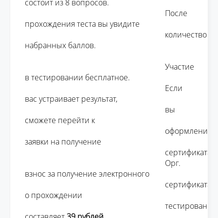
состоит из 8 вопросов. 

									После 
прохождения теста вы увидите 

									количество 
набранных баллов.

									Участие 
в тестировании бесплатное. 

									Если 
вас устраивает результат, 

									вы 
сможете перейти к 

									оформлению 
заявки на получение 

									сертификата.

									Орг. 
взнос за получение электронного 

									сертификата 
о прохождении 

									тестирования 
составляет 
39 рублей 