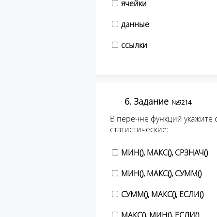
ячейки
данные
ссылки
6. Задание
№9214
В перечне функций укажите 
статистические:
МИН(), МАКС(), СРЗНАЧ()
МИН(), МАКС(), СУММ()
СУММ(), МАКС(), ЕСЛИ()
МАКС(), МИН(), ЕСЛИ()