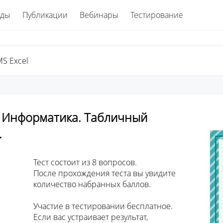
ады
Публикации
Вебинары
Тестирование
S Excel
. Информатика. Табличный
.
просов. 

ы увидите 

 баллов.

сплатное. 

зультат, 
