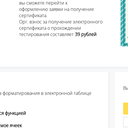
ейти к 

олучение 

ката.

ктронного 

ождении 

									тестирования составляет 
39 рублей 
В
в форматирования в электронной таблице
ся функцией
мое ячеек