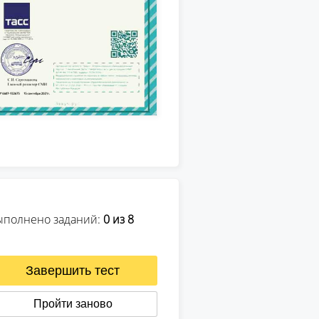
ыполнено заданий:
0
из 8
Завершить тест
Пройти заново