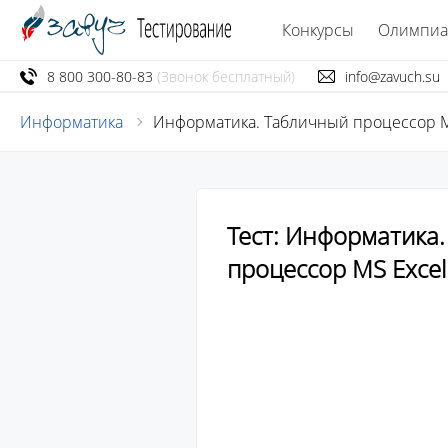
Конкурсы
Олимпи
8 800 300-80-83
(Звонок бесплатный)
info@zavuch.su
Информатика
Информатика. Табличный процессор M
Тест: Информатика
процессор MS Excel
									Тест состоит из 8 во
									После прохождения теста в
									количество набранных
									Участие в тестировании бе
									Если вас устраивает ре