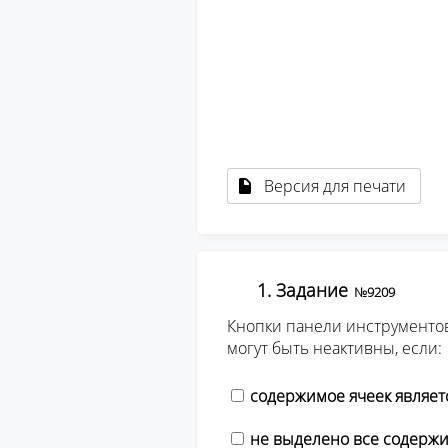
									вы сможете пер
									оформлению заявки на п
									сертифи
									Орг. взнос за получение эле
									сертификата о прох
Версия для печати
1. Задание
№9209
Кнопки панели инструменто
могут быть неактивны, если:
содержимое ячеек являет
не выделено все содержи