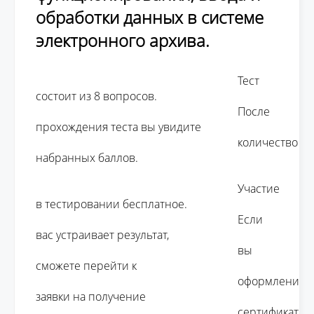
обработки данных в системе
электронного архива.
									Тест 
состоит из 8 вопросов. 

									После 
прохождения теста вы увидите 

									количество 
набранных баллов.

									Участие 
в тестировании бесплатное. 

									Если 
вас устраивает результат, 

									вы 
сможете перейти к 

									оформлению 
заявки на получение 

									сертификата.
