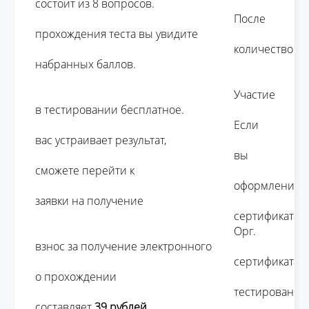
состоит из 8 вопросов. 

									После 
прохождения теста вы увидите 

									количество 
набранных баллов.

									Участие 
в тестировании бесплатное. 

									Если 
вас устраивает результат, 

									вы 
сможете перейти к 

									оформлению 
заявки на получение 

									сертификата.

									Орг. 
взнос за получение электронного 

									сертификата 
о прохождении 

									тестирования 
составляет 
39 рублей 