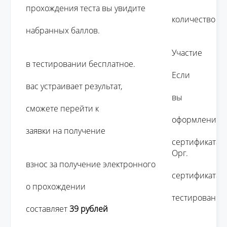
прохождения теста вы увидите 

									количество 
набранных баллов.

									Участие 
в тестировании бесплатное. 

									Если 
вас устраивает результат, 

									вы 
сможете перейти к 

									оформлению 
заявки на получение 

									сертификата.

									Орг. 
взнос за получение электронного 

									сертификата 
о прохождении 

									тестирования 
составляет 
39 рублей 