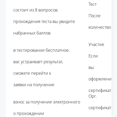
									Тест 
состоит из 8 вопросов. 

									После 
прохождения теста вы увидите 

									количество 
набранных баллов.

									Участие 
в тестировании бесплатное. 

									Если 
вас устраивает результат, 

									вы 
сможете перейти к 

									оформлению 
заявки на получение 

									сертификата.

									Орг. 
взнос за получение электронного 

									сертификата 
о прохождении 
