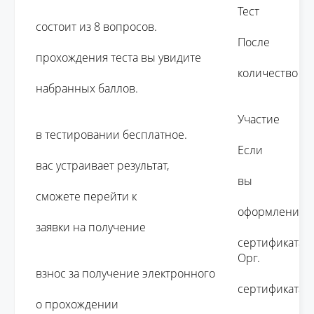
									Тест 
состоит из 8 вопросов. 

									После 
прохождения теста вы увидите 

									количество 
набранных баллов.

									Участие 
в тестировании бесплатное. 

									Если 
вас устраивает результат, 

									вы 
сможете перейти к 

									оформлению 
заявки на получение 

									сертификата.

									Орг. 
взнос за получение электронного 

									сертификата 
о прохождении 
