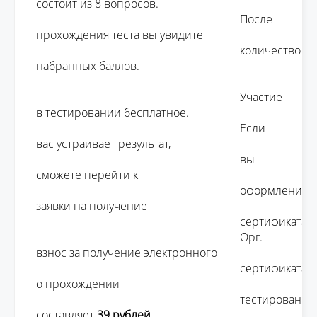
состоит из 8 вопросов. 

									После 
прохождения теста вы увидите 

									количество 
набранных баллов.

									Участие 
в тестировании бесплатное. 

									Если 
вас устраивает результат, 

									вы 
сможете перейти к 

									оформлению 
заявки на получение 

									сертификата.

									Орг. 
взнос за получение электронного 

									сертификата 
о прохождении 

									тестирования 
составляет 
39 рублей 