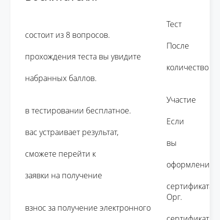
									Тест 
состоит из 8 вопросов. 

									После 
прохождения теста вы увидите 

									количество 
набранных баллов.

									Участие 
в тестировании бесплатное. 

									Если 
вас устраивает результат, 

									вы 
сможете перейти к 

									оформлению 
заявки на получение 

									сертификата.

									Орг. 
взнос за получение электронного 

									сертификата 