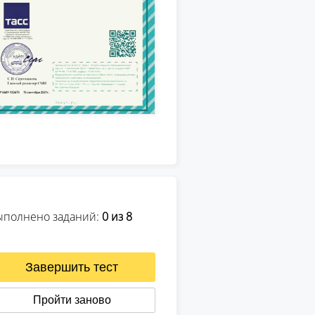
ыполнено заданий:
0
из 8
Завершить тест
Пройти заново