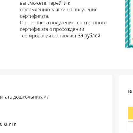
ейти к 

олучение 

ката.

ктронного 

ождении 

									тестирования составляет 
39 рублей 
В
читать дошкольникам?
е книги