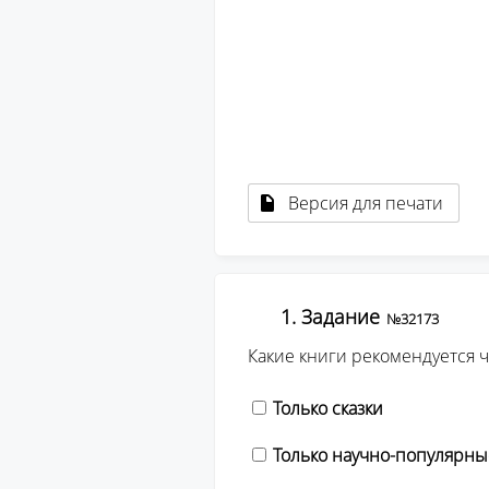
									вы сможете пер
									оформлению заявки на п
									сертифи
									Орг. взнос за получение эле
									сертификата о прох
Версия для печати
1. Задание
№32173
Какие книги рекомендуется 
Только сказки
Только научно-популярны