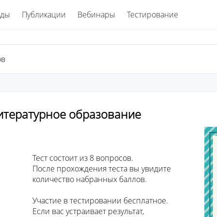
ады
Публикации
Вебинары
Тестирование
ов
Литературное образование
просов. 

ы увидите 

 баллов.

сплатное. 

зультат, 
