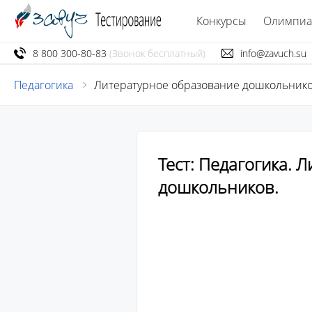
Конкурсы
Олимпи
8 800 300-80-83
(Звонок бесплатный)
info@zavuch.su
Педагогика
Литературное образование дошкольник
Тест: Педагогика. 
дошкольников.
									Тест состоит из 8 во
									После прохождения теста в
									количество набранных
									Участие в тестировании бе
									Если вас устраивает ре