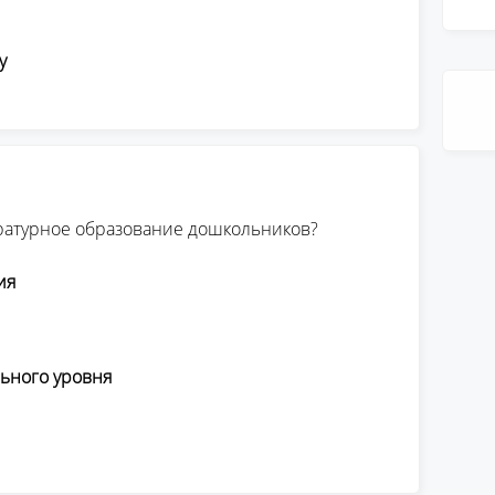
у
ратурное образование дошкольников?
ия
ьного уровня