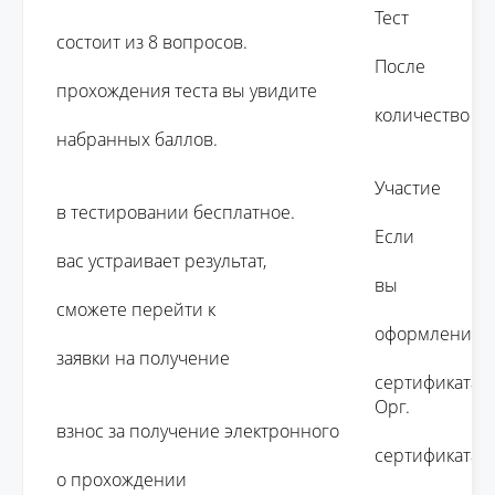
									Тест 
состоит из 8 вопросов. 

									После 
прохождения теста вы увидите 

									количество 
набранных баллов.

									Участие 
в тестировании бесплатное. 

									Если 
вас устраивает результат, 

									вы 
сможете перейти к 

									оформлению 
заявки на получение 

									сертификата.

									Орг. 
взнос за получение электронного 

									сертификата 
о прохождении 
