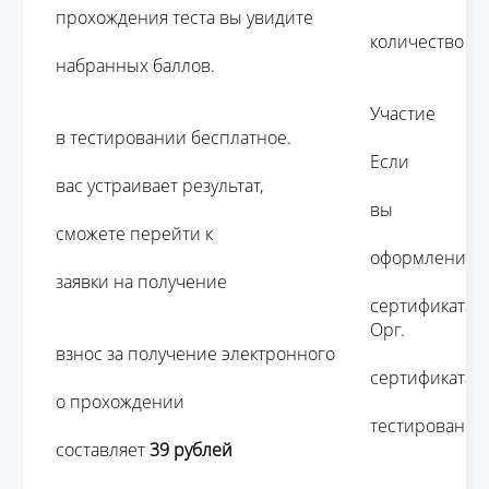
прохождения теста вы увидите 

									количество 
набранных баллов.

									Участие 
в тестировании бесплатное. 

									Если 
вас устраивает результат, 

									вы 
сможете перейти к 

									оформлению 
заявки на получение 

									сертификата.

									Орг. 
взнос за получение электронного 

									сертификата 
о прохождении 

									тестирования 
составляет 
39 рублей 