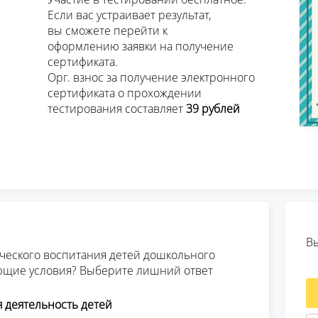
зультат, 

ейти к 

олучение 

ката.

ктронного 

ождении 

									тестирования составляет 
39 рублей 
В
ического воспитания детей дошкольного
ющие условия? Выберите лишний ответ
я деятельность детей