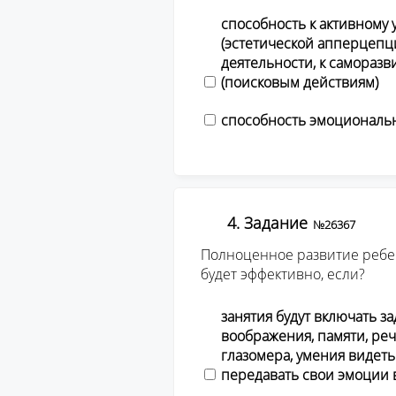
способность к активному
(эстетической апперцепци
деятельности, к самораз
(поисковым действиям)
способность эмоциональ
4. Задание
№26367
Полноценное развитие ребен
будет эффективно, если?
занятия будут включать 
воображения, памяти, реч
глазомера, умения видеть
передавать свои эмоции в