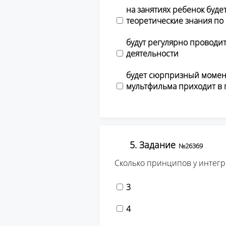
на занятиях ребенок будет
теоретические знания по
будут регулярно проводи
деятельности
будет сюрпризный момент
мультфильма приходит в г
5. Задание
№26369
Сколько принципов у интег
3
4