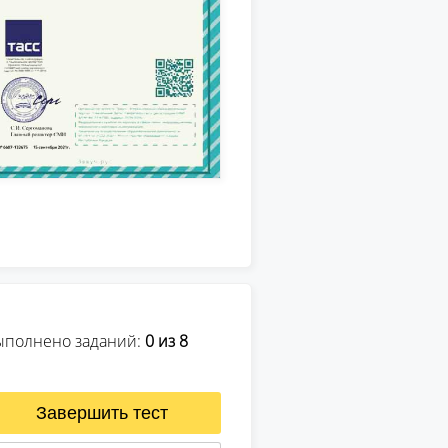
ыполнено заданий:
0
из 8
Завершить тест