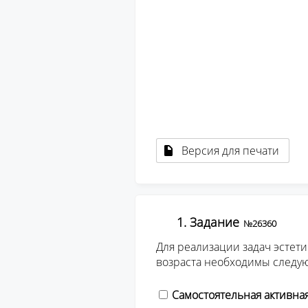
									Если вас устраивает ре
									вы сможете пер
									оформлению заявки на п
									сертифи
									Орг. взнос за получение эле
									сертификата о прох
Версия для печати
1. Задание
№26360
Для реализации задач эстет
возраста необходимы следу
Самостоятельная активна