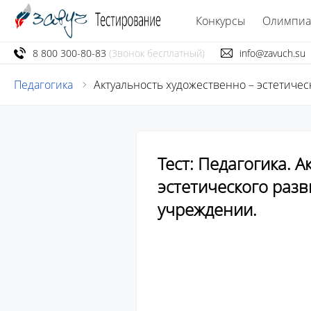
Конкурсы
Олимпи
8 800 300-80-83
(Звонок бесплатный)
info@zavuch.su
Педагогика
Актуальность художественно – эстетиче
Тест: Педагогика. 
эстетического раз
учреждении.
									Тест состоит из 8 во
									После прохождения теста в
									количество набранных
									Участие в тестировании бе