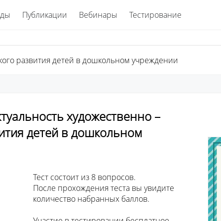
ады
Публикации
Вебинары
Тестирование
ского развития детей в дошкольном учреждении
Актуальность художественно –
вития детей в дошкольном
просов. 

ы увидите 

 баллов.

сплатное. 
