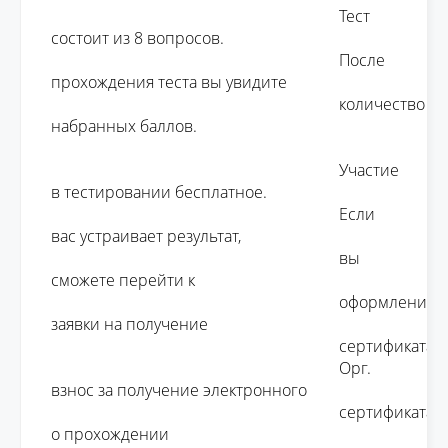
									Тест 
состоит из 8 вопросов. 

									После 
прохождения теста вы увидите 

									количество 
набранных баллов.

									Участие 
в тестировании бесплатное. 

									Если 
вас устраивает результат, 

									вы 
сможете перейти к 

									оформлению 
заявки на получение 

									сертификата.

									Орг. 
взнос за получение электронного 

									сертификата 
о прохождении 
