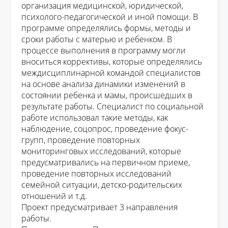
организация медицинской, юридической,
психолого-педагогической
и иной помощи
.
В
программе определя
лись
формы, методы и
сроки работы с
матерью
и ребенком. В
проце
ссе выполнения в программу могли
вноситься
коррективы, которые определялись
междисциплинарной командой специалистов
на основе анализа динамики измен
ений в
состоянии ребенка и мамы
, происшедших в
результате работы. С
пециалист по социальной
работе использовал
такие методы, как
наблюдение
, соцопрос, проведение
фокус-
групп
, проведение повторных
мониторинговых исследований
,
которые
предусматривали
сь на первичном приеме,
проведение повторных исследований
семейной ситуации,
детско-родительских
отношений и т.д.
Проект
предусматривает 3 направления
работы.