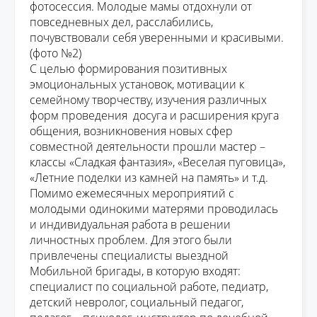
фотосессия. Молодые мамы отдохнули от
повседневных дел, расслабились,
почувствовали
себя уверенными
и красив
ыми
.
(
ф
ото №2)
С целью формирования позитивных
эмоциональных установок, мотивации к
семейному творчеству, изучения различных
форм проведения досуга и расширения круга
общения, возникновения новых сфер
совместной деятельности прошли
мастер –
класс
ы
«Сладкая фантазия»
,
«Веселая пуговица»,
«Летние поделки из
камней на память
»
и т.д
.
Помимо ежемесячных мероприятий с
молодыми одинокими матерями проводилась
и индивидуальная рабо
та в решении
личностных проблем.
Для это
го
были
привлечены специалисты выездной
Мобильной
бригады
, в
которую входя
т:
специалист по социальной
работе, педиатр,
детский невролог, социальный педагог,