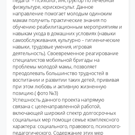
педагог – психолог, инструктор по лечебной
физкультуре
, юрисконсульт
.
Данное
направление помогает молодым одиноким
мамам получить
практические знания
по
обучению реабилитационным мероприятиям и
навыкам ухода в домашних условиях (навыки
самообслуживания, культурно – гигиенические
навыки, трудовые
умения, игровая
деятельность). Своевременное реагирование
специалистов мобильной бригады на
проблемы молодой мамы, позволяет
преодолевать большинство трудностей в
воспитании и развитии таких детей, прививая
при этом
любовь и
активную жизненную
позицию.
( фото №3)
Успешность данного проекта напрямую
связана с целенаправленной работой,
включающей широкий спектр долгосрочных
социальных мер помощи семье комплексного
характера: социального, правов
ого, психолого-
педагогического.
Содержание этих мер