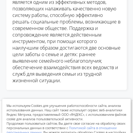
является одним из
эффективных
методов,
позволяющих налаживать качественно новую
систему работы, способную эффективно
решать социальные проблемы, возникающие в
современном обществе. Поддержка и
сопровождение является действенным
инструментом, при помощи которого
наилучшим образом достигаются две основные
цели заботы о семье и детях: раннее
выявление семейного неблагополучия;
обеспечение взаимодействия всех ведомств и
служб для выведения семьи из трудной
жизненной ситуации.
Мы используем Cookies для улучшения работоспособности сайта, анализа
использования данных. Наш сайт также использует сервис веб-аналитики
Политика конфиденциальности
Положения конкурсов
Яндекс Метрика, предоставляемый ООО «ЯНДЕКС», с использованием файлов
Реквизиты для оплаты
cookie для анализа пользовательской активности.
Продолжая пользоваться сайтом, Вы даете свое согласие на обработку своих
персональных данных в соответствии с
Политикой сайта в отношении
персональных данных
. Вы можете запретить обработку Cookies в настройках